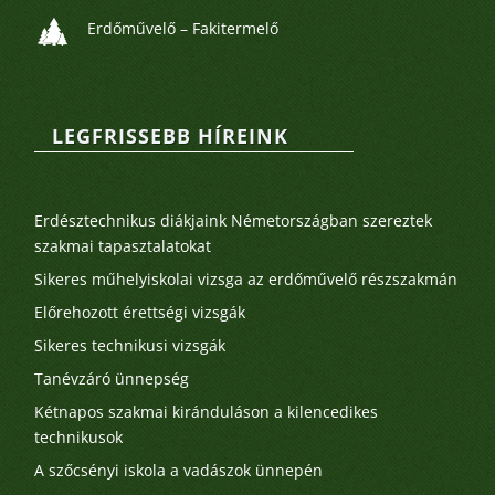
Erdőművelő – Fakitermelő
LEGFRISSEBB HÍREINK
Legutóbbi bejegyzések
Erdésztechnikus diákjaink Németországban szereztek
szakmai tapasztalatokat
Sikeres műhelyiskolai vizsga az erdőművelő részszakmán
Előrehozott érettségi vizsgák
Sikeres technikusi vizsgák
Tanévzáró ünnepség
Kétnapos szakmai kiránduláson a kilencedikes
technikusok
A szőcsényi iskola a vadászok ünnepén