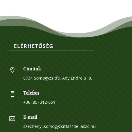
ELÉRHETŐSÉG
Címünk

8734 Somogyzsitfa, Ady Endre u. 8.
Telefon

+36 (85) 312-051
E-mail

szechenyi.somogyzsitfa@deliaszc.hu