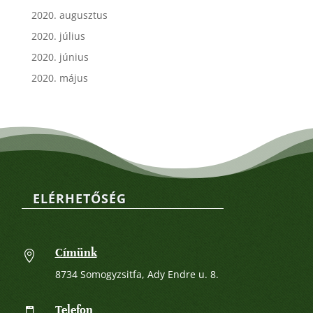
2020. augusztus
2020. július
2020. június
2020. május
ELÉRHETŐSÉG
Címünk

8734 Somogyzsitfa, Ady Endre u. 8.
Telefon
