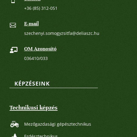
+36 (85) 312-051
E-mail

szechenyi.somogyzsitfa@deliaszc.hu
OM Azonosító

036410/033
KÉPZÉSEINK
Technikusi képzés
Mezőgazdasági gépésztechnikus
Erdésztechnikus