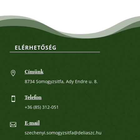
ELÉRHETŐSÉG
Címünk

8734 Somogyzsitfa, Ady Endre u. 8.
Telefon

+36 (85) 312-051
E-mail

szechenyi.somogyzsitfa@deliaszc.hu