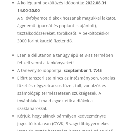
A kollégiumi beköltözés időpontja:
2022.08.31.
14:00-20:00
A 9. évfolyamos diákok hozzanak magukkal lakatot,
ágyneműt (párnát és paplant is ajánlott),
tisztálkodószereket, törölközőt. A beköltözéskor
3000 forint kaució fizetendő.
Ezen a délutánon a tanügy épület 8-as termében
fel kell venni a tankönyveket!
A tanévnyitó időpontja:
szeptember 1. 7:45
Előírt tanszerlista nincs az intézményben, vonalas
füzet és négyzetrácsos füzet, toll, vonalzók és
számológép természetesen szükségesek. A
továbbiakat majd egyeztetik a diákok a
szaktanárokkal.
Kérjük, hogy akinek bármilyen kedvezményre
jogosító irata van (GYVK, 3 vagy többgyermekes