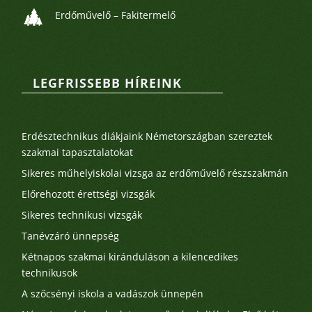
Erdőművelő – Fakitermelő
LEGFRISSEBB HÍREINK
Legutóbbi bejegyzések
Erdésztechnikus diákjaink Németországban szereztek
szakmai tapasztalatokat
Sikeres műhelyiskolai vizsga az erdőművelő részszakmán
Előrehozott érettségi vizsgák
Sikeres technikusi vizsgák
Tanévzáró ünnepség
Kétnapos szakmai kiránduláson a kilencedikes
technikusok
A szőcsényi iskola a vadászok ünnepén