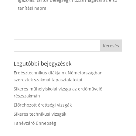
igazolás, tartós betegség), hozza magával az első
tanítási napra.
Legutóbbi bejegyzések
Erdésztechnikus diákjaink Németországban
szereztek szakmai tapasztalatokat
Sikeres műhelyiskolai vizsga az erdőművelő
részszakmán
Előrehozott érettségi vizsgák
Sikeres technikusi vizsgák
Tanévzáró ünnepség