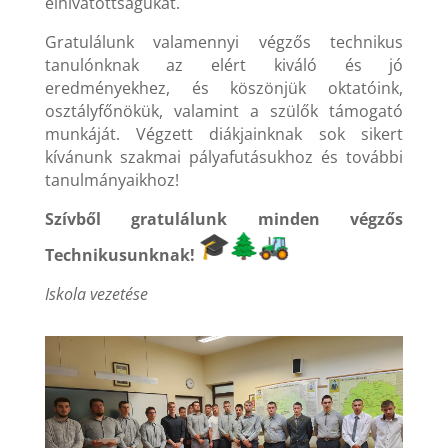
elhivatottságukat.
Gratulálunk valamennyi végzős technikus
tanulónknak az elért kiváló és jó
eredményekhez, és köszönjük oktatóink,
osztályfőnökük, valamint a szülők támogató
munkáját. Végzett diákjainknak sok sikert
kívánunk szakmai pályafutásukhoz és további
tanulmányaikhoz!
Szívből gratulálunk minden végzős
Technikusunknak!
Iskola vezetése