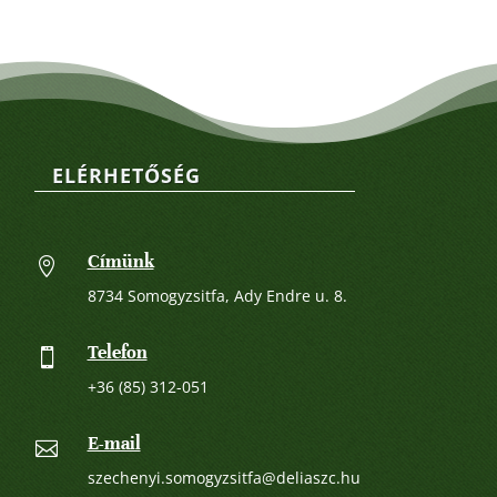
ELÉRHETŐSÉG
Címünk

8734 Somogyzsitfa, Ady Endre u. 8.
Telefon

+36 (85) 312-051
E-mail

szechenyi.somogyzsitfa@deliaszc.hu