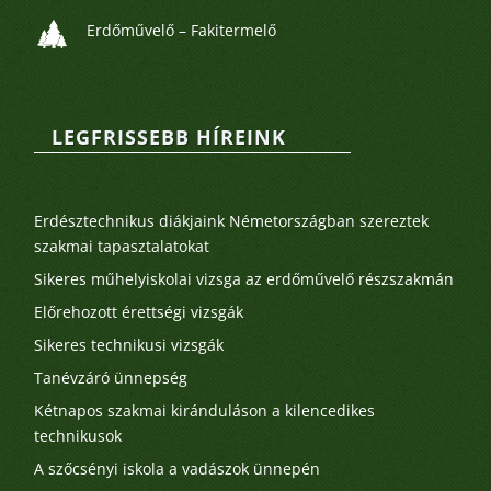
Erdőművelő – Fakitermelő
LEGFRISSEBB HÍREINK
Legutóbbi bejegyzések
Erdésztechnikus diákjaink Németországban szereztek
szakmai tapasztalatokat
Sikeres műhelyiskolai vizsga az erdőművelő részszakmán
Előrehozott érettségi vizsgák
Sikeres technikusi vizsgák
Tanévzáró ünnepség
Kétnapos szakmai kiránduláson a kilencedikes
technikusok
A szőcsényi iskola a vadászok ünnepén