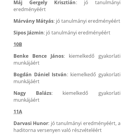
Máj Gergely Krisztián
: jó tanulmányi
eredményéért
Márvány Mátyás
: jó tanulmányi eredményéért
Sipos Jázmin
: jó tanulmányi eredményéért
10B
Benke Bence János
: kiemelkedő gyakorlati
munkájáért
Bogdán Dániel István
: kiemelkedő gyakorlati
munkájáért
Nagy Balázs
: kiemelkedő gyakorlati
munkájáért
11A
Darvasi Hunor
: jó tanulmányi eredményéért, a
haditorna versenyen való részvételéért