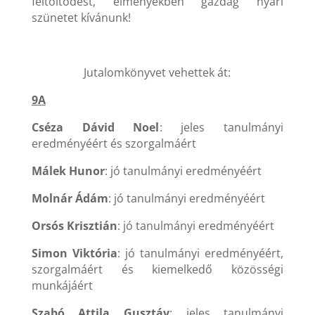
feltöltődést, élményekben gazdag nyári
szünetet kívánunk!
Jutalomkönyvet vehettek át:
9A
Cséza Dávid Noel
: jeles tanulmányi
eredményéért és szorgalmáért
Málek Hunor
: jó tanulmányi eredményéért
Molnár Ádám
: jó tanulmányi eredményéért
Orsós Krisztián
: jó tanulmányi eredményéért
Simon Viktória
: jó tanulmányi eredményéért,
szorgalmáért és kiemelkedő közösségi
munkájáért
Szabó Attila Gusztáv
: jeles tanulmányi