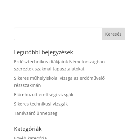
Legutóbbi bejegyzések
Erdésztechnikus diákjaink Németországban
szereztek szakmai tapasztalatokat
Sikeres műhelyiskolai vizsga az erdőművelő
részszakmán
Előrehozott érettségi vizsgák
Sikeres technikusi vizsgák
Tanévzáró ünnepség
Kategóriák
Egyéb kategória