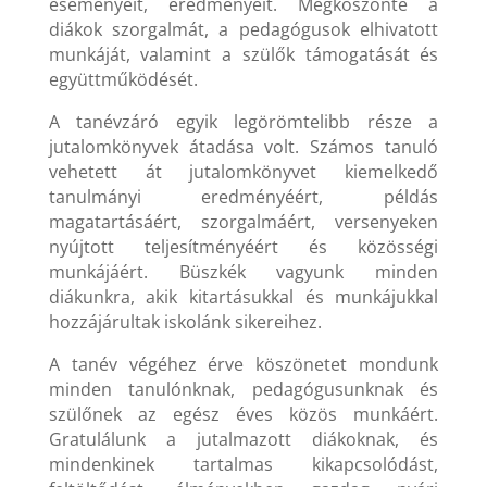
eseményeit, eredményeit. Megköszönte a
diákok szorgalmát, a pedagógusok elhivatott
munkáját, valamint a szülők támogatását és
együttműködését.
A tanévzáró egyik legörömtelibb része a
jutalomkönyvek átadása volt. Számos tanuló
vehetett át jutalomkönyvet kiemelkedő
tanulmányi eredményéért, példás
magatartásáért, szorgalmáért, versenyeken
nyújtott teljesítményéért és közösségi
munkájáért. Büszkék vagyunk minden
diákunkra, akik kitartásukkal és munkájukkal
hozzájárultak iskolánk sikereihez.
A tanév végéhez érve köszönetet mondunk
minden tanulónknak, pedagógusunknak és
szülőnek az egész éves közös munkáért.
Gratulálunk a jutalmazott diákoknak, és
mindenkinek tartalmas kikapcsolódást,