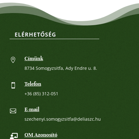
ELÉRHETŐSÉG
Címünk

8734 Somogyzsitfa, Ady Endre u. 8.
Telefon

+36 (85) 312-051
E-mail

szechenyi.somogyzsitfa@deliaszc.hu
OM Azonosító
