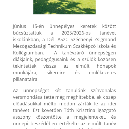
Június 15-én ünnepélyes keretek között
búcsúztattuk a 2025/2026-os tanévet
iskolánkban, a Déli ASzC Széchenyi Zsigmond
Mezőgazdasági Technikum Szakképző Iskola és
Kollégiumban. A tanévzáró ünnepségen
diákjaink, pedagógusaink és a szülők közösen
tekintettek vissza az elmúlt hónapok
munkájára, sikereire és emlékezetes
pillanataira.
Az ünnepséget két tanulónk színvonalas
versmondása tette még meghittebbé, akik szép
előadásukkal méltó módon zárták le az idei
tanévet. Ezt követően Tóth Krisztina igazgató
asszony köszöntötte a megjelenteket, és
ünnepi beszédében értékelte az elmúlt tanév