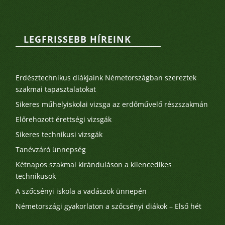
LEGFRISSEBB HÍREINK
Legutóbbi bejegyzések
Erdésztechnikus diákjaink Németországban szereztek
szakmai tapasztalatokat
Sikeres műhelyiskolai vizsga az erdőművelő részszakmán
Előrehozott érettségi vizsgák
Sikeres technikusi vizsgák
Tanévzáró ünnepség
Kétnapos szakmai kiránduláson a kilencedikes
technikusok
A szőcsényi iskola a vadászok ünnepén
Németországi gyakorlaton a szőcsényi diákok – Első hét