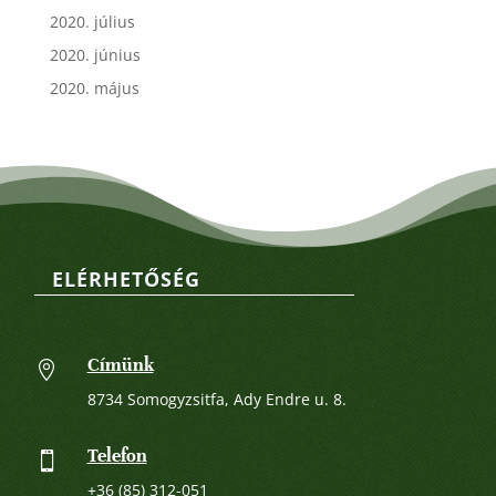
2020. július
2020. június
2020. május
ELÉRHETŐSÉG
Címünk

8734 Somogyzsitfa, Ady Endre u. 8.
Telefon

+36 (85) 312-051