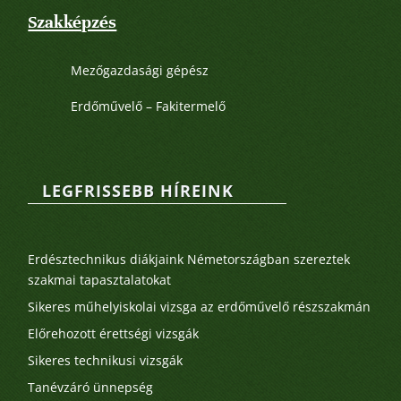
Szakképzés
Mezőgazdasági gépész
Erdőművelő – Fakitermelő
LEGFRISSEBB HÍREINK
Legutóbbi bejegyzések
Erdésztechnikus diákjaink Németországban szereztek
szakmai tapasztalatokat
Sikeres műhelyiskolai vizsga az erdőművelő részszakmán
Előrehozott érettségi vizsgák
Sikeres technikusi vizsgák
Tanévzáró ünnepség