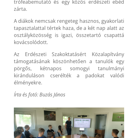
trófeabemutató és egy közös erdészeti ebéd
zárta.
A diákok nemcsak rengeteg hasznos, gyakorlati
tapasztalattal tértek haza, de a két nap alatt az
osztályközösség is igazi, összetartó csapattá
kovácsolódott.
Az Erdészeti Szakoktatásért Közalapítvány
támogatásának köszönhetően a tanulók egy
pörgős, kétnapos somogyi tanulmányi
kiránduláson cserélték a padokat valódi
élményekre.
Írta és fotó: Buzás János