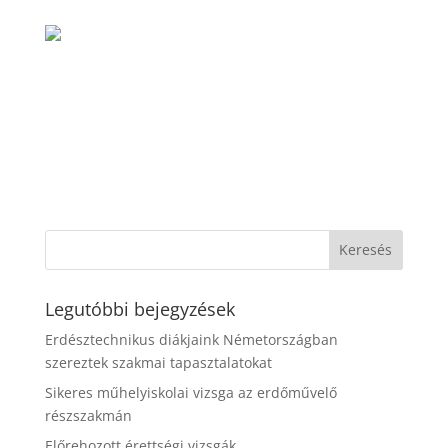
Legutóbbi bejegyzések
Erdésztechnikus diákjaink Németországban
szereztek szakmai tapasztalatokat
Sikeres műhelyiskolai vizsga az erdőművelő
részszakmán
Előrehozott érettségi vizsgák