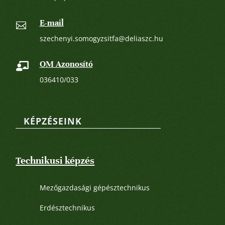
E-mail

szechenyi.somogyzsitfa@deliaszc.hu
OM Azonosító

036410/033
KÉPZÉSEINK
Technikusi képzés
Mezőgazdasági gépésztechnikus
Erdésztechnikus