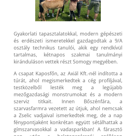
Gyakorlati tapasztalatokkal, modern gépészeti
és erdészeti ismeretekkel gazdagodtak a 9/A
osztály technikus tanulói, akik egy rendkívül
tartalmas, kétnapos szakmai tanulmányi
kiránduláson vettek részt Somogy megyében.
A csapat Kaposfőn, az Axiál Kft.-nél indította a
túrát, ahol megismerkedtek a cég profiljával,
testközelből lesték meg a legújabb
mezőgazdasági monstrumokat és a modern
szerviz titkait. Innen Bőszénfára, a
szarvasfarmra vezetett az útjuk, ahol nemcsak
a Zselic vadjaival ismerkedtek meg, de a nap
fénypontjaként konkrétan együtt sétálhattak a
gímszarvasokkal a vadasparkban! A fárasztó