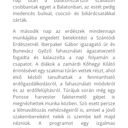
nap után a balatonszárszói szálláson
csobbantak egyet a Balatonban, az estét pedig
medencés bulival, csocsó- és biliárdcsatákkal
zárták.
A második nap az erdészek mindennapi
munkájába engedett betekintést a Szántódi
Erdészetnél. Iberpaker Gábor igazagató úr és
Bunevácz Győző fahasználati ágazatvezető
fogadta és kalauzolta a nap folyamán a
csapatot. A diákok a zamárdi Kőhegyi Kilátó
érintésével egy szakmai túrán vettek részt, ahol
első kézből tanulhattak a fenntartható
erdőgazdálkodásról, a fahasználati módokról
és az erdőfelújításról. Túrájuk során még egy
Ponsse harvester fakitermelő gépet is
megnézhettek munka közben. Szó esett persze
a klímaváltozás nehézségeiről is, amivel a jövő
szakembereiként nekik is szembe kell majd
nézniük. A programot egy izgalmas