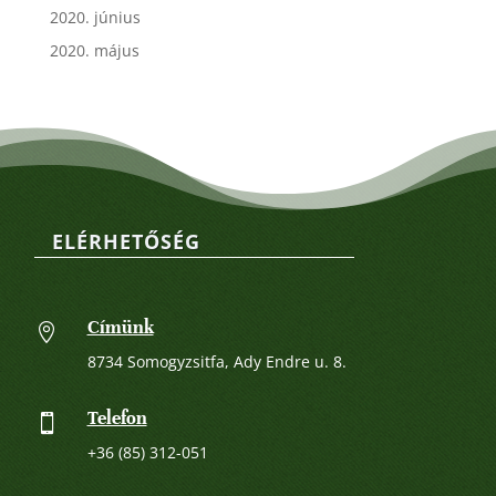
2020. június
2020. május
ELÉRHETŐSÉG
Címünk

8734 Somogyzsitfa, Ady Endre u. 8.
Telefon

+36 (85) 312-051