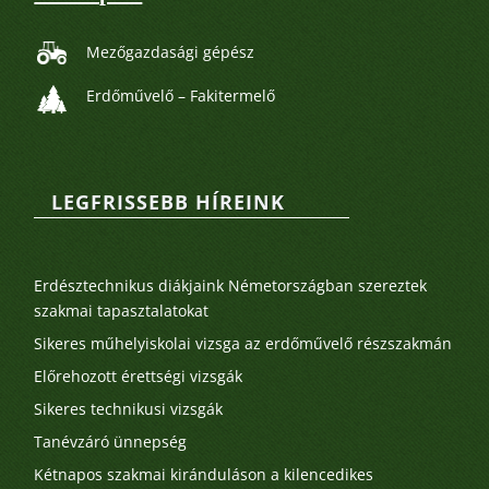
Mezőgazdasági gépész
Erdőművelő – Fakitermelő
LEGFRISSEBB HÍREINK
Legutóbbi bejegyzések
Erdésztechnikus diákjaink Németországban szereztek
szakmai tapasztalatokat
Sikeres műhelyiskolai vizsga az erdőművelő részszakmán
Előrehozott érettségi vizsgák
Sikeres technikusi vizsgák
Tanévzáró ünnepség
Kétnapos szakmai kiránduláson a kilencedikes