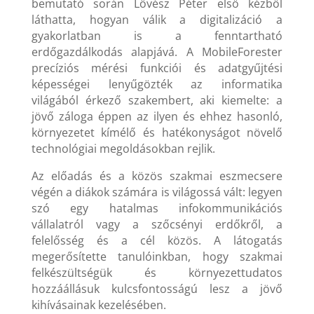
bemutató során Lövész Péter első kézből
láthatta, hogyan válik a digitalizáció a
gyakorlatban is a fenntartható
erdőgazdálkodás alapjává. A MobileForester
precíziós mérési funkciói és adatgyűjtési
képességei lenyűgözték az informatika
világából érkező szakembert, aki kiemelte: a
jövő záloga éppen az ilyen és ehhez hasonló,
környezetet kímélő és hatékonyságot növelő
technológiai megoldásokban rejlik.
Az előadás és a közös szakmai eszmecsere
végén a diákok számára is világossá vált: legyen
szó egy hatalmas infokommunikációs
vállalatról vagy a szőcsényi erdőkről, a
felelősség és a cél közös. A látogatás
megerősítette tanulóinkban, hogy szakmai
felkészültségük és környezettudatos
hozzáállásuk kulcsfontosságú lesz a jövő
kihívásainak kezelésében.