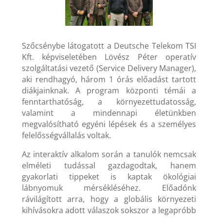
Szőcsénybe látogatott a Deutsche Telekom TSI
Kft. képviseletében Lövész Péter operatív
szolgáltatási vezető (Service Delivery Manager),
aki rendhagyó, három 1 órás előadást tartott
diákjainknak. A program központi témái a
fenntarthatóság, a környezettudatosság,
valamint a mindennapi életünkben
megvalósítható egyéni lépések és a személyes
felelősségvállalás voltak.
Az interaktív alkalom során a tanulók nemcsak
elméleti tudással gazdagodtak, hanem
gyakorlati tippeket is kaptak ökológiai
lábnyomuk mérsékléséhez. Előadónk
rávilágított arra, hogy a globális környezeti
kihívásokra adott válaszok sokszor a legapróbb