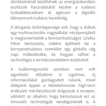
döntéseinknél kezdődnek: az energiatakarékos
eszközök használatától kezdve a tudatos
hulladékkezelésen át egészen a digitális
lábnyomunk tudatos kezeléséig.
A látogatás különlegessége volt, hogy a diákok
egy multinacionális nagyvállalat nézőpontjából
is megismerhették a fenntarthatóságot. Lövész
Péter bemutatta, miként építhető be a
környezettudatos szemlélet egy globális cég
napi működésébe, és hogyan válhat a
technológia a természetvédelem eszközévé.
A tudásmegosztás azonban nem volt
egyoldalú: előadónk is izgalmas, új
információkkal gazdagodott nálunk, mivel
diákjaink éppen a MobileForester high-tech
erdészeti mérőeszközzel dolgoztak a terepen,
adódott az alkalom, hogy bemutassuk ezt az
innovatív technológiát vendégünknek is. A