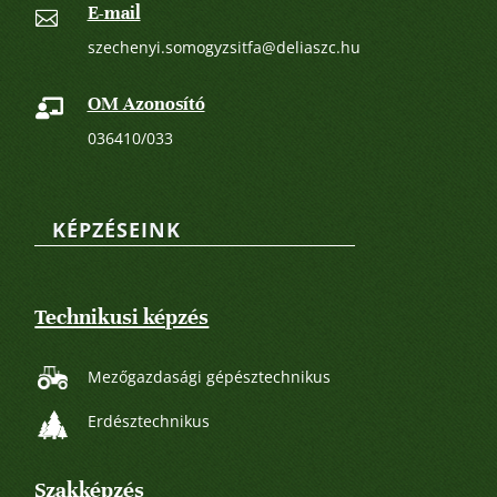
E-mail

szechenyi.somogyzsitfa@deliaszc.hu
OM Azonosító

036410/033
KÉPZÉSEINK
Technikusi képzés
Mezőgazdasági gépésztechnikus
Erdésztechnikus
Szakképzés