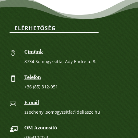
ELÉRHETŐSÉG
Címünk

8734 Somogyzsitfa, Ady Endre u. 8.
Telefon

+36 (85) 312-051
E-mail

szechenyi.somogyzsitfa@deliaszc.hu
OM Azonosító

036410/033