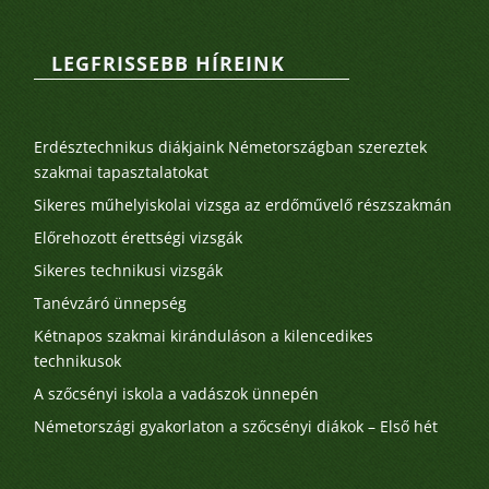
LEGFRISSEBB HÍREINK
Legutóbbi bejegyzések
Erdésztechnikus diákjaink Németországban szereztek
szakmai tapasztalatokat
Sikeres műhelyiskolai vizsga az erdőművelő részszakmán
Előrehozott érettségi vizsgák
Sikeres technikusi vizsgák
Tanévzáró ünnepség
Kétnapos szakmai kiránduláson a kilencedikes
technikusok
A szőcsényi iskola a vadászok ünnepén
Németországi gyakorlaton a szőcsényi diákok – Első hét