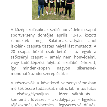
A középiskolásoknak szóló honvédelmi csapat
sportverseny döntőjét április 13-16. között
rendezték meg Balatonakarattyán, ahol
iskolánk csapata tisztes helytállást mutatott. A
20 csapat közül csak kettő – az egyik a
szőcsényi csapat -, amely nem honvédelmi,
vagy kadétképzést folytató iskolából érkezett,
így mindenképpen nagyon sikeresnek
mondható az idei szereplésük is.
A résztvevők a következő versenyszámokban
mérték össze tudásukat: mátrix labirintus futás
– elsősegélynyújtás – lézer váltófutás –
kombinált lövészet – akadálypálya – figyelés,
tájékozódás, távbecslés – fegyveres váltófutás.