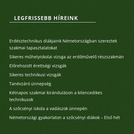
LEGFRISSEBB HÍREINK
Legutóbbi bejegyzések
Erdésztechnikus diákjaink Németországban szereztek
szakmai tapasztalatokat
Sikeres műhelyiskolai vizsga az erdőművelő részszakmán
Előrehozott érettségi vizsgák
Sikeres technikusi vizsgák
Tanévzáró ünnepség
Kétnapos szakmai kiránduláson a kilencedikes
technikusok
A szőcsényi iskola a vadászok ünnepén
Németországi gyakorlaton a szőcsényi diákok – Első hét