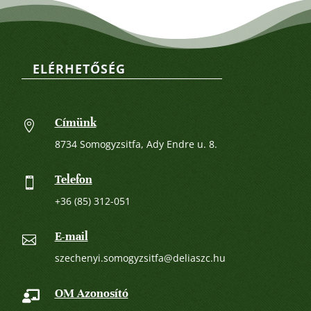
ELÉRHETŐSÉG
Címünk

8734 Somogyzsitfa, Ady Endre u. 8.
Telefon

+36 (85) 312-051
E-mail

szechenyi.somogyzsitfa@deliaszc.hu
OM Azonosító
