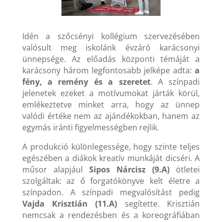
Idén a szőcsényi kollégium szervezésében
valósult meg iskolánk évzáró karácsonyi
ünnepsége. Az előadás központi témáját a
karácsony három legfontosabb jelképe adta:
a
fény, a remény és a szeretet
. A színpadi
jelenetek ezeket a motívumokat járták körül,
emlékeztetve minket arra, hogy az ünnep
valódi értéke nem az ajándékokban, hanem az
egymás iránti figyelmességben rejlik.
A produkció különlegessége, hogy szinte teljes
egészében a diákok kreatív munkáját dicséri. A
műsor alapjául
Sipos Nárcisz (9.A)
ötletei
szolgáltak: az ő forgatókönyve kelt életre a
színpadon. A színpadi megvalósítást pedig
Vajda Krisztián (11.A)
segítette. Krisztián
nemcsak a rendezésben és a koreográfiában