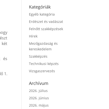
Kategóriák
Egyéb kategória
Erdészet és vadászat
Felnőtt szakképzések
mogy
Hírek
észt
 két
Mezőgazdaság és
kereskedelem
Szakképzés
k és
Technikusi képzés
Vizsgaszervezés
lő 1.
Archívum
2026. július
2026. június
2026. május