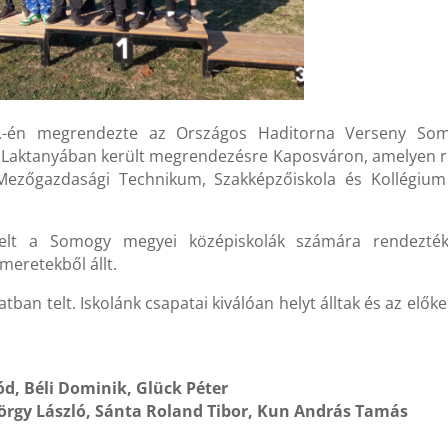
4.-én megrendezte az Országos Haditorna Verseny So
s Laktanyában került megrendezésre Kaposváron, amelyen r
Mezőgazdasági Technikum, Szakképzőiskola és Kollégium
pelt a Somogy megyei középiskolák számára rendezté
meretekből állt.
an telt. Iskolánk csapatai kiválóan helyt álltak és az előke
ód, Béli Dominik, Glück Péter
örgy László, Sánta Roland Tibor, Kun András Tamás