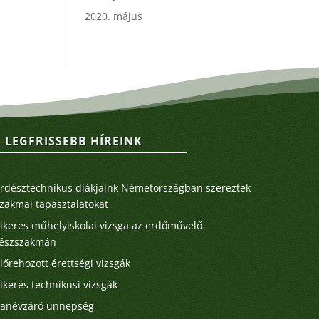
2020. május
LEGFRISSEBB HÍREINK
Legutóbbi bejegyzések
rdésztechnikus diákjaink Németországban szereztek
zakmai tapasztalatokat
ikeres műhelyiskolai vizsga az erdőművelő
észszakmán
lőrehozott érettségi vizsgák
ikeres technikusi vizsgák
anévzáró ünnepség