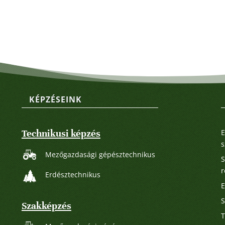
KÉPZÉSEINK
Technikusi képzés
E
s
Mezőgazdasági gépésztechnikus
S
r
Erdésztechnikus
E
S
Szakképzés
T