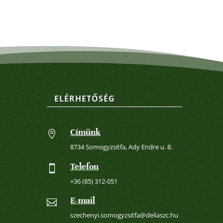
ELÉRHETŐSÉG
Címünk

8734 Somogyzsitfa, Ady Endre u. 8.
Telefon

+36 (85) 312-051
E-mail

szechenyi.somogyzsitfa@deliaszc.hu