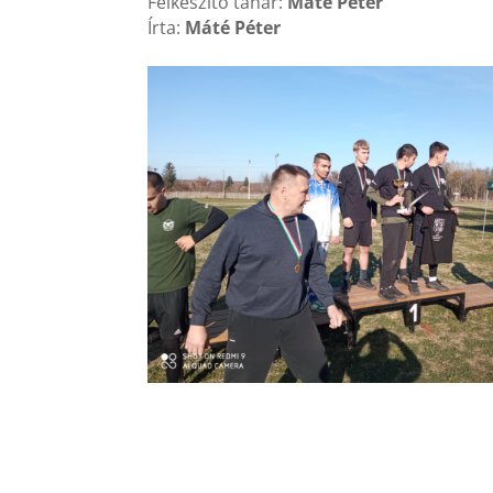
Felkészítő tanár:
Máté Péter
Írta:
Máté Péter