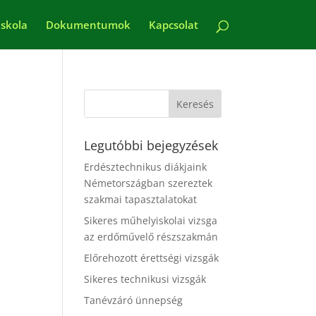
iskola
Dokumentumok
Kapcsolat
Legutóbbi bejegyzések
Erdésztechnikus diákjaink
Németországban szereztek
szakmai tapasztalatokat
Sikeres műhelyiskolai vizsga
az erdőművelő részszakmán
Előrehozott érettségi vizsgák
Sikeres technikusi vizsgák
Tanévzáró ünnepség