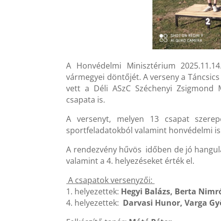
A Honvédelmi Minisztérium 2025.11.1
vármegyei döntőjét. A verseny a Táncsic
vett a Déli ASzC Széchenyi Zsigmond 
csapata is.
A versenyt, melyen 13 csapat szere
sportfeladatokból valamint honvédelmi is
A rendezvény hűvös időben de jó hangulatb
valamint a 4. helyezéseket érték el.
A csapatok versenyzői:
1. helyezettek:
Hegyi Balázs, Berta Nimr
4. helyezettek:
Darvasi Hunor, Varga Gy