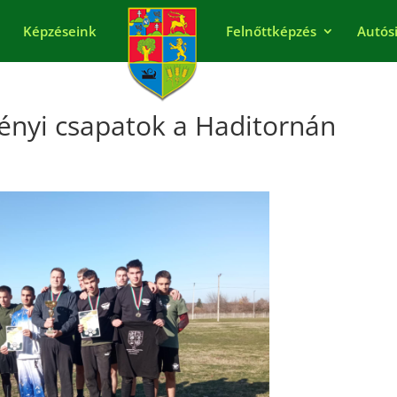
Képzéseink
Felnőttképzés
Autós
sényi csapatok a Haditornán