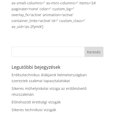
av-small-columns=” av-mini-columns=” items=’24’
paginate=’none’ color=” custom_bg=”
overlay_fx=’active’ animation=’active’
container_links=’active’ id=” custom_class=”
av_uid=’av-2fymik’]
Legutóbbi bejegyzések
Erdésztechnikus diákjaink Németországban
szereztek szakmai tapasztalatokat
Sikeres műhelyiskolai vizsga az erdőművelő
részszakmán
Előrehozott érettségi vizsgák
Sikeres technikusi vizsgák