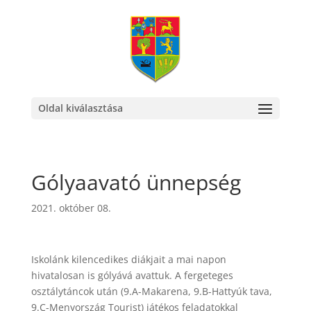
Oldal kiválasztása
Gólyaavató ünnepség
2021. október 08.
Iskolánk kilencedikes diákjait a mai napon
hivatalosan is gólyává avattuk. A fergeteges
osztálytáncok után (9.A-Makarena, 9.B-Hattyúk tava,
9.C-Menyország Tourist) játékos feladatokkal