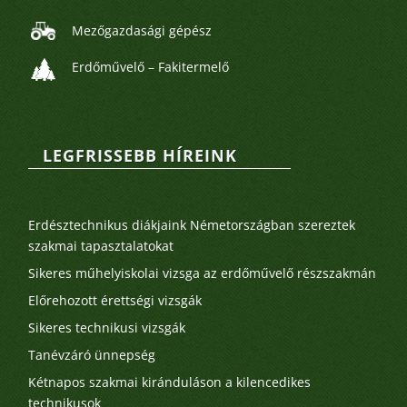
Mezőgazdasági gépész
Erdőművelő – Fakitermelő
LEGFRISSEBB HÍREINK
Legutóbbi bejegyzések
Erdésztechnikus diákjaink Németországban szereztek
szakmai tapasztalatokat
Sikeres műhelyiskolai vizsga az erdőművelő részszakmán
Előrehozott érettségi vizsgák
Sikeres technikusi vizsgák
Tanévzáró ünnepség
Kétnapos szakmai kiránduláson a kilencedikes
technikusok