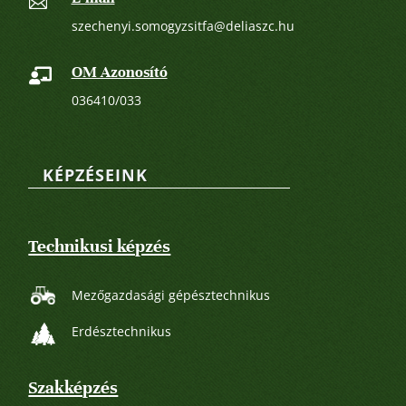

szechenyi.somogyzsitfa@deliaszc.hu
OM Azonosító

036410/033
KÉPZÉSEINK
Technikusi képzés
Mezőgazdasági gépésztechnikus
Erdésztechnikus
Szakképzés