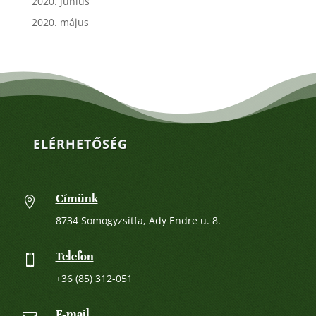
2020. június
2020. május
ELÉRHETŐSÉG
Címünk

8734 Somogyzsitfa, Ady Endre u. 8.
Telefon

+36 (85) 312-051
E-mail