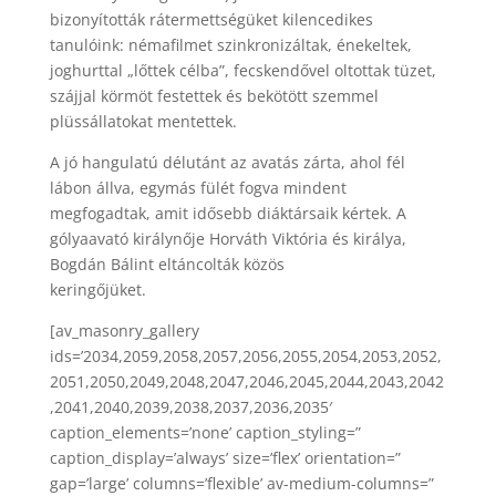
bizonyították rátermettségüket kilencedikes
tanulóink: némafilmet szinkronizáltak, énekeltek,
joghurttal „lőttek célba”, fecskendővel oltottak tüzet,
szájjal körmöt festettek és bekötött szemmel
plüssállatokat mentettek.
A jó hangulatú délutánt az avatás zárta, ahol fél
lábon állva, egymás fülét fogva mindent
megfogadtak, amit idősebb diáktársaik kértek. A
gólyaavató királynője Horváth Viktória és királya,
Bogdán Bálint eltáncolták közös
keringőjüket.
[av_masonry_gallery
ids=’2034,2059,2058,2057,2056,2055,2054,2053,2052,
2051,2050,2049,2048,2047,2046,2045,2044,2043,2042
,2041,2040,2039,2038,2037,2036,2035′
caption_elements=’none’ caption_styling=”
caption_display=’always’ size=’flex’ orientation=”
gap=’large’ columns=’flexible’ av-medium-columns=”