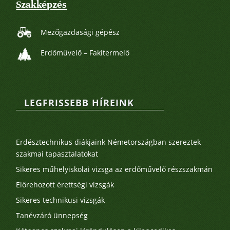
Szakképzés
Mezőgazdasági gépész
Erdőművelő – Fakitermelő
LEGFRISSEBB HÍREINK
Legutóbbi bejegyzések
Erdésztechnikus diákjaink Németországban szereztek
szakmai tapasztalatokat
Sikeres műhelyiskolai vizsga az erdőművelő részszakmán
Előrehozott érettségi vizsgák
Sikeres technikusi vizsgák
Tanévzáró ünnepség