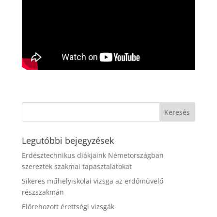
Legutóbbi bejegyzések
Erdésztechnikus diákjaink Németországban
szereztek szakmai tapasztalatokat
Sikeres műhelyiskolai vizsga az erdőművelő
részszakmán
Előrehozott érettségi vizsgák