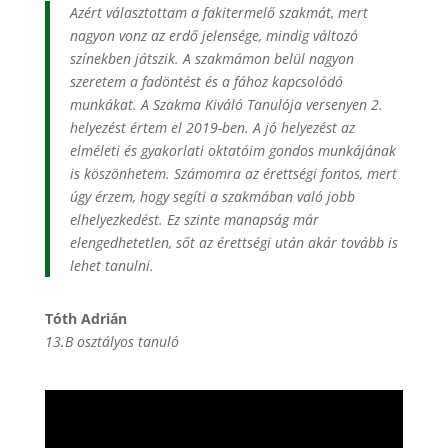
Azért választottam a fakitermelő szakmát, mert
nagyon vonz az erdő jelensége, mindig változó
színekben játszik. A szakmámon belül nagyon
szeretem a fadöntést és a fához kapcsolódó
munkákat. A Szakma Kiváló Tanulója versenyen 2.
helyezést értem el 2019-ben. A jó helyezést az
elméleti és gyakorlati oktatóim gondos munkájának
is köszönhetem. Számomra az érettségi fontos, mert
úgy érzem, hogy segíti a szakmában való jobb
elhelyezkedést. Ez szinte manapság már
elengedhetetlen, sőt az érettségi után akár tovább is
lehet tanulni.
Tóth Adrián
13.B osztályos tanuló