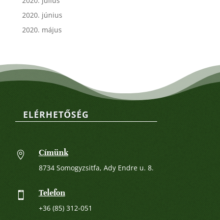
2020. július
2020. június
2020. május
ELÉRHETŐSÉG
Címünk

8734 Somogyzsitfa, Ady Endre u. 8.
Telefon

+36 (85) 312-051