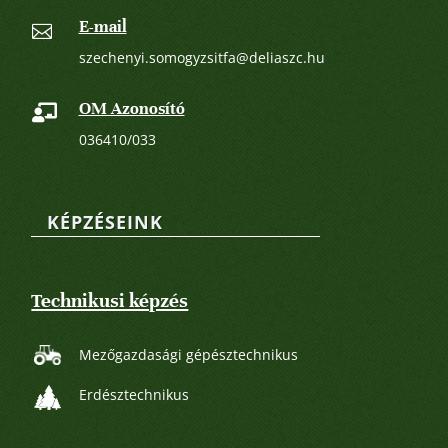
E-mail

szechenyi.somogyzsitfa@deliaszc.hu
OM Azonosító

036410/033
KÉPZÉSEINK
Technikusi képzés
Mezőgazdasági gépésztechnikus
Erdésztechnikus