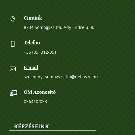
Címünk

8734 Somogyzsitfa, Ady Endre u. 8.
Telefon

+36 (85) 312-051
E-mail

szechenyi.somogyzsitfa@deliaszc.hu
OM Azonosító

036410/033
KÉPZÉSEINK