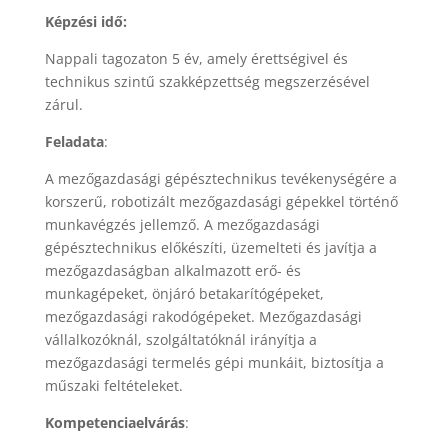
Képzési idő:
Nappali tagozaton 5 év, amely érettségivel és
technikus szintű szakképzettség megszerzésével
zárul.
Feladata
:
A mezőgazdasági gépésztechnikus tevékenységére a
korszerű, robotizált mezőgazdasági gépekkel történő
munkavégzés jellemző. A mezőgazdasági
gépésztechnikus előkészíti, üzemelteti és javítja a
mezőgazdaságban alkalmazott erő- és
munkagépeket, önjáró betakarítógépeket,
mezőgazdasági rakodógépeket. Mezőgazdasági
vállalkozóknál, szolgáltatóknál irányítja a
mezőgazdasági termelés gépi munkáit, biztosítja a
műszaki feltételeket.
Kompetenciaelvárás
: