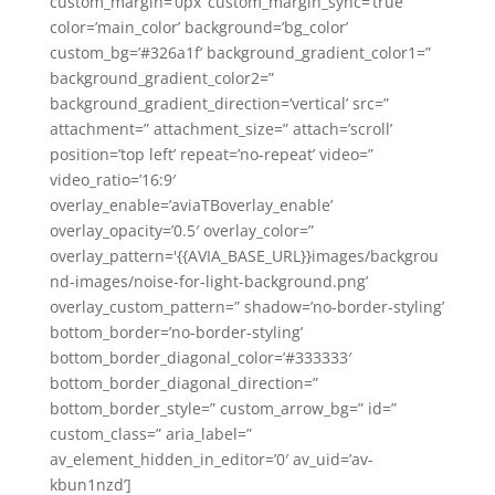
custom_margin=’0px’ custom_margin_sync=’true’
color=’main_color’ background=’bg_color’
custom_bg=’#326a1f’ background_gradient_color1=”
background_gradient_color2=”
background_gradient_direction=’vertical’ src=”
attachment=” attachment_size=” attach=’scroll’
position=’top left’ repeat=’no-repeat’ video=”
video_ratio=’16:9′
overlay_enable=’aviaTBoverlay_enable’
overlay_opacity=’0.5′ overlay_color=”
overlay_pattern='{{AVIA_BASE_URL}}images/backgrou
nd-images/noise-for-light-background.png’
overlay_custom_pattern=” shadow=’no-border-styling’
bottom_border=’no-border-styling’
bottom_border_diagonal_color=’#333333′
bottom_border_diagonal_direction=”
bottom_border_style=” custom_arrow_bg=” id=”
custom_class=” aria_label=”
av_element_hidden_in_editor=’0′ av_uid=’av-
kbun1nzd’]