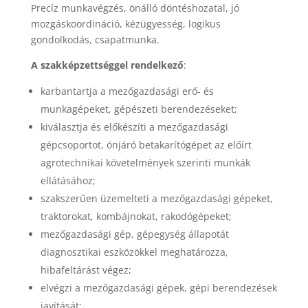
Precíz munkavégzés, önálló döntéshozatal, jó
mozgáskoordináció, kézügyesség, logikus
gondolkodás, csapatmunka.
A szakképzettséggel rendelkező
:
karbantartja a mezőgazdasági erő- és
munkagépeket, gépészeti berendezéseket;
kiválasztja és előkészíti a mezőgazdasági
gépcsoportot, önjáró betakarítógépet az előírt
agrotechnikai követelmények szerinti munkák
ellátásához;
szakszerűen üzemelteti a mezőgazdasági gépeket,
traktorokat, kombájnokat, rakodógépeket;
mezőgazdasági gép, gépegység állapotát
diagnosztikai eszközökkel meghatározza,
hibafeltárást végez;
elvégzi a mezőgazdasági gépek, gépi berendezések
javítását;