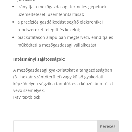
irányítja a mezőgazdasági termelés gépeinek
üzemeltetését, üzemfenntartását;
a precíziós gazdálkodást segítő elektronikai
rendszereket telepíti és kezelni;
piackutatáson alapulóan megtervezi, elindítja és
működteti a mezőgazdasági vállalkozást.
Intézményi sajátosságok
:
A mezőgazdasági gyakorlatokat a tangazdaságban
(31 hektár szántóterület) vagy külső gyakorlati
képzőhelyen végzik a tanulók és a képzésben részt
vevő személyek.
[/av_textblock]