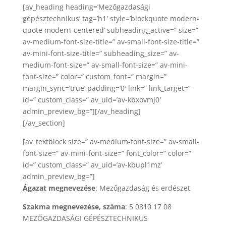
[av_heading heading=’Mezőgazdasági
gépésztechnikus’ tag=’h1′ style=’blockquote modern-
quote modern-centered’ subheading_active=” size=”
av-medium-font-size-title=” av-small-font-size-title=”
av-mini-font-size-title=” subheading_size=” av-
medium-font-size=” av-small-font-size=” av-mini-
font-size=” color=” custom_font=” margin=”
margin_sync=’true’ padding=’0′ link=” link_target=”
id=” custom_class=” av_uid=’av-kbxovmj0′
admin_preview_bg=”][/av_heading]
[/av_section]
[av_textblock size=” av-medium-font-size=” av-small-
font-size=” av-mini-font-size=” font_color=” color=”
id=” custom_class=” av_uid=’av-kbupl1mz’
admin_preview_bg=”]
Ágazat megnevezése
: Mezőgazdaság és erdészet
Szakma megnevezése, száma
: 5 0810 17 08
MEZŐGAZDASÁGI GÉPÉSZTECHNIKUS