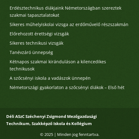
Erdésztechnikus diákjaink Németországban szereztek
szakmai tapasztalatokat
Sikeres műhelyiskolai vizsga az erdőművelő részszakmán
Előrehozott érettségi vizsgák
Sikeres technikusi vizsgák
Tanévzáró ünnepség
Kétnapos szakmai kiránduláson a kilencedikes
technikusok
A szőcsényi iskola a vadászok ünnepén
Németországi gyakorlaton a szőcsényi diákok – Első hét
Déli ASzC Széchenyi Zsigmond Mezőgazdasági
Technikum, Szakképző Iskola és Kollégium
© 2025
| Minden jog fenntartva.