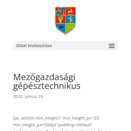
Oldal kiválasztása
Mezőgazdasági
gépésztechnikus
2020. június 25.
[av_section min_height=” min_height_pc=’25’
min_height_px=’500px’ padding=’default’