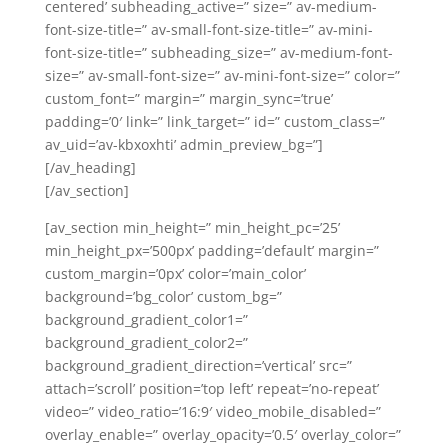
centered’ subheading_active=” size=” av-medium-
font-size-title=” av-small-font-size-title=” av-mini-
font-size-title=” subheading_size=” av-medium-font-
size=” av-small-font-size=” av-mini-font-size=” color=”
custom_font=” margin=” margin_sync=’true’
padding=’0′ link=” link_target=” id=” custom_class=”
av_uid=’av-kbxoxhti’ admin_preview_bg=”]
[/av_heading]
[/av_section]
[av_section min_height=” min_height_pc=’25’
min_height_px=’500px’ padding=’default’ margin=”
custom_margin=’0px’ color=’main_color’
background=’bg_color’ custom_bg=”
background_gradient_color1=”
background_gradient_color2=”
background_gradient_direction=’vertical’ src=”
attach=’scroll’ position=’top left’ repeat=’no-repeat’
video=” video_ratio=’16:9′ video_mobile_disabled=”
overlay_enable=” overlay_opacity=’0.5′ overlay_color=”