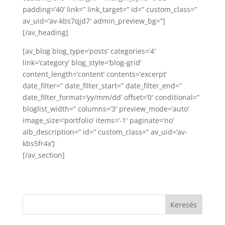
padding=’40’ link=” link_target=” id=” custom_class=”
av_uid=’av-kbs7qjd7′ admin_preview_bg=”]
[/av_heading]
[av_blog blog_type=’posts’ categories=’4′
link=’category’ blog_style=’blog-grid’
content_length=’content’ contents=’excerpt’
date_filter=” date_filter_start=” date_filter_end=”
date_filter_format=’yy/mm/dd’ offset=’0′ conditional=”
bloglist_width=” columns=’3′ preview_mode=’auto’
image_size=’portfolio’ items=’-1′ paginate=’no’
alb_description=” id=” custom_class=” av_uid=’av-
kbs5fr4x’]
[/av_section]