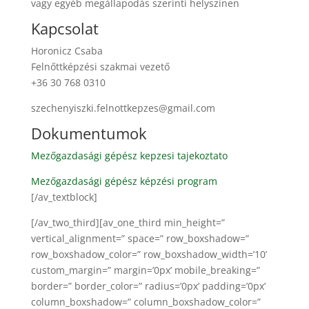
vagy egyéb megállapodás szerinti helyszínen
Kapcsolat
Horonicz Csaba
Felnőttképzési szakmai vezető
+36 30 768 0310
szechenyiszki.felnottkepzes@gmail.com
Dokumentumok
Mezőgazdasági gépész kepzesi tajekoztato
Mezőgazdasági gépész képzési program
[/av_textblock]
[/av_two_third][av_one_third min_height=”
vertical_alignment=” space=” row_boxshadow=”
row_boxshadow_color=” row_boxshadow_width=’10’
custom_margin=” margin=’0px’ mobile_breaking=”
border=” border_color=” radius=’0px’ padding=’0px’
column_boxshadow=” column_boxshadow_color=”