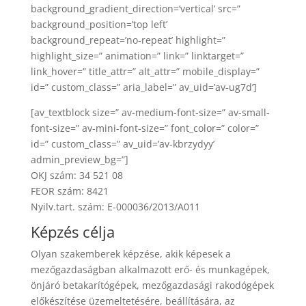
background_gradient_direction=’vertical’ src=”
background_position=’top left’
background_repeat=’no-repeat’ highlight=”
highlight_size=” animation=” link=” linktarget=”
link_hover=” title_attr=” alt_attr=” mobile_display=”
id=” custom_class=” aria_label=” av_uid=’av-ug7d’]
[av_textblock size=” av-medium-font-size=” av-small-
font-size=” av-mini-font-size=” font_color=” color=”
id=” custom_class=” av_uid=’av-kbrzydyy’
admin_preview_bg=”]
OKJ szám: 34 521 08
FEOR szám: 8421
Nyilv.tart. szám: E-000036/2013/A011
Képzés célja
Olyan szakemberek képzése, akik képesek a
mezőgazdaságban alkalmazott erő- és munkagépek,
önjáró betakarítógépek, mezőgazdasági rakodógépek
előkészítése üzemeltetésére, beállítására, az