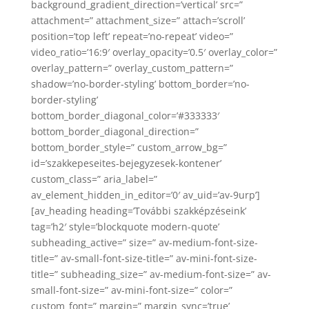
background_gradient_direction=’vertical’ src=”
attachment=” attachment_size=” attach=’scroll’
position=’top left’ repeat=’no-repeat’ video=”
video_ratio=’16:9′ overlay_opacity=’0.5′ overlay_color=”
overlay_pattern=” overlay_custom_pattern=”
shadow=’no-border-styling’ bottom_border=’no-
border-styling’
bottom_border_diagonal_color=’#333333′
bottom_border_diagonal_direction=”
bottom_border_style=” custom_arrow_bg=”
id=’szakkepeseites-bejegyzesek-kontener’
custom_class=” aria_label=”
av_element_hidden_in_editor=’0′ av_uid=’av-9urp’]
[av_heading heading=’További szakképzéseink’
tag=’h2′ style=’blockquote modern-quote’
subheading_active=” size=” av-medium-font-size-
title=” av-small-font-size-title=” av-mini-font-size-
title=” subheading_size=” av-medium-font-size=” av-
small-font-size=” av-mini-font-size=” color=”
custom_font=” margin=” margin_sync=’true’