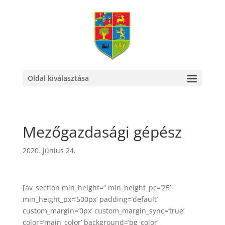
Oldal kiválasztása
Mezőgazdasági gépész
2020. június 24.
[av_section min_height=” min_height_pc=’25’
min_height_px=’500px’ padding=’default’
custom_margin=’0px’ custom_margin_sync=’true’
color=’main_color’ background=’bg_color’