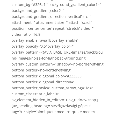
custom_bg=’#326a1f’ background_gradient_color1=”
background_gradient_color2=”
background_gradient_direction=’vertical’ src=”
attachment=” attachment_size=” attach=’scroll’
position=’center center’ repeat=’stretch’ video=”
video_ratio=’16:9′
overlay_enable=’aviaTBoverlay_enable’
overlay_opacity=’0.5′ overlay_color=”
overlay_pattern='{{AVIA_BASE_URL}}images/backgrou
nd-images/noise-for-light-background.png’
overlay_custom_pattern=” shadow=’no-border-styling’
bottom_border=’no-border-styling’
bottom_border_diagonal_color=’#333333′
bottom_border_diagonal_direction=”
bottom_border_style=” custom_arrow_bg=” id=”
custom_class=” aria_label=”
av_element_hidden_in_editor=’0′ av_uid=’av-zn8p’]
[av_heading heading=’Mezőgazdasági gépész’
tag=’h1′ style=’blockquote modern-quote modern-