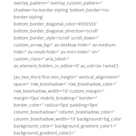
overlay_pattern=” overlay_custom_pattern=”
shadow=’no-border-styling’ bottom_border=’no-
border-styling’
bottom_border_diagonal_color=’#333333′
bottom_border_diagonal_direction=’scroll’
bottom_border_style=’scroll’ scroll_down=”
custom_arrow_bg=” av-desktop-hide=” av-medium-
hide=” av-small-hide=” av-mini-hide=” id=”
custom_class=” aria_label=”
av_element_hidden_in_editor=’0′ av_uid=’av-1amx5′]
[av_two_third first min_height=” vertical_alignment=”
space=” row_boxshadow=” row_boxshadow_color=”
row_boxshadow_width=’10’ custom_margin=”
margin=’0px’ mobile_breaking=” border=”
border_color=” radius=’0px’ padding=’0px’
column_boxshadow=” column_boxshadow_color=”
column_boxshadow_width=’10’ background=’bg_color’
background_color=” background_gradient_color1=”
background_gradient_color2=”