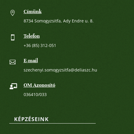
Címünk

8734 Somogyzsitfa, Ady Endre u. 8.
Telefon

+36 (85) 312-051
E-mail

szechenyi.somogyzsitfa@deliaszc.hu
OM Azonosító

036410/033
KÉPZÉSEINK