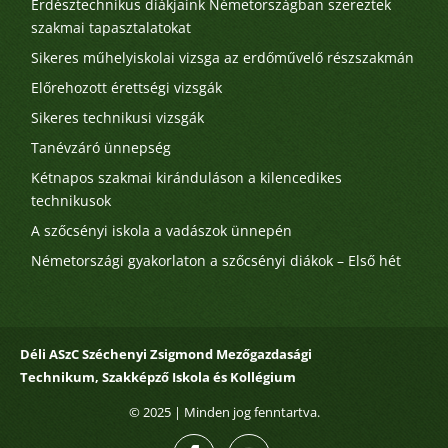
Erdésztechnikus diákjaink Németországban szereztek
szakmai tapasztalatokat
Sikeres műhelyiskolai vizsga az erdőművelő részszakmán
Előrehozott érettségi vizsgák
Sikeres technikusi vizsgák
Tanévzáró ünnepség
Kétnapos szakmai kiránduláson a kilencedikes
technikusok
A szőcsényi iskola a vadászok ünnepén
Németországi gyakorlaton a szőcsényi diákok – Első hét
Déli ASzC Széchenyi Zsigmond Mezőgazdasági
Technikum, Szakképző Iskola és Kollégium
© 2025
| Minden jog fenntartva.