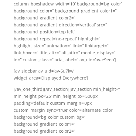
column_boxshadow_width=’10’ background=’bg_color’
background_color=” background_gradient_color1=”
background_gradient_color2=”
background_gradient_direction=’vertical’ src=”
background_position=’top left’
background_repeat=’no-repeat’ highlight=”
highlight_size=” animation=” link=” linktarget=”
link_hover=” title_attr=” alt_attr=” mobile_display=”
id=” custom_class=” aria_label=” av_uid=’av-e9eeo’]
[av_sidebar av_uid=’av-6u7kw’
widget_area=’Displayed Everywhere’]
[/av_one_third][/av_section][av_section min_height=”
min_height_pc=’25’ min_height_px=’500px’
padding=’default’ custom_margin=’0px’
custom_margin_sync=’true’ color=’alternate_color’
background=’bg_color’ custom_bg=”
background_gradient_color1=”
background_gradient_color2=”